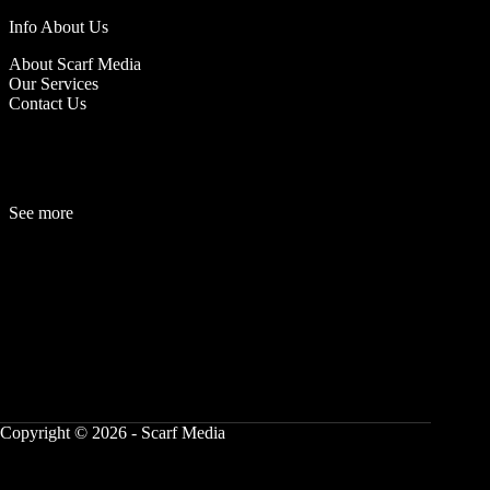
Info About Us
About Scarf Media
Our Services
Contact Us
See more
Fashion
Be
a
uty
Lifestyle
Travelogue
Cover Story
Hot News
References
Copyright © 2026 - Scarf Media