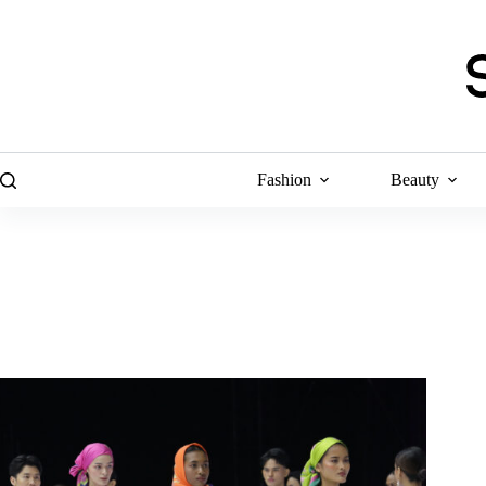
Skip
to
content
Fashion
Beauty