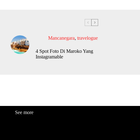
Mancanegara
,
travelogue
4 Spot Foto Di Maroko Yang
Instagramable
See more
Fashion
Be
a
uty
Lifestyle