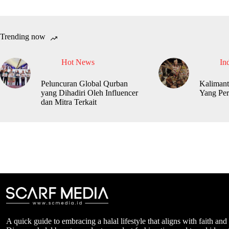
Trending now
Hot News
In
Peluncuran Global Qurban
Kalimant
yang Dihadiri Oleh Influencer
Yang Per
dan Mitra Terkait
A quick guide to embracing a halal lifestyle that aligns with faith and