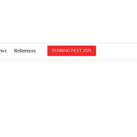
ews
References
RUNNING FEST 2026