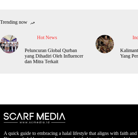
Trending now
Hot News
In
Peluncuran Global Qurban
Kalimant
yang Dihadiri Oleh Influencer
Yang Per
dan Mitra Terkait
A quick guide to embracing a halal lifestyle that aligns with faith and