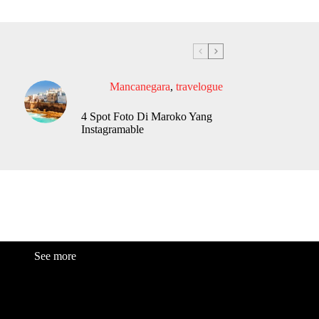
Mancanegara
,
travelogue
4 Spot Foto Di Maroko Yang
Instagramable
See more
Fashion
Be
a
uty
Lifestyle