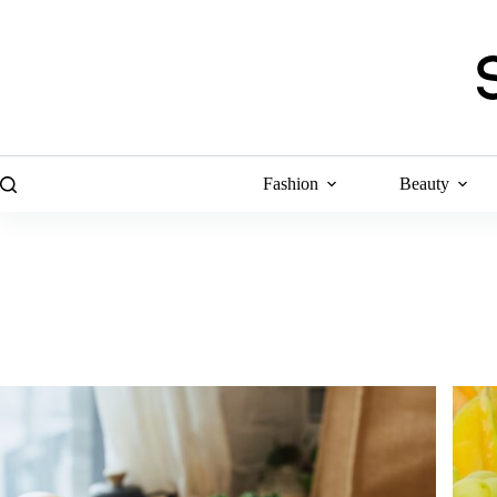
Skip
to
content
Fashion
Beauty