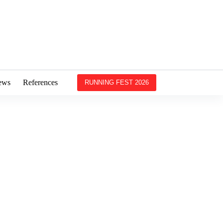
ews
References
RUNNING FEST 2026