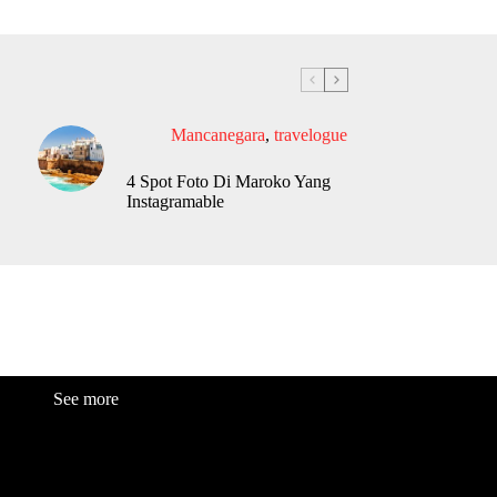
Mancanegara
,
travelogue
4 Spot Foto Di Maroko Yang
Instagramable
See more
Fashion
Be
a
uty
Lifestyle