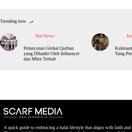
Trending now
Hot News
In
Peluncuran Global Qurban
Kalimant
yang Dihadiri Oleh Influencer
Yang Per
dan Mitra Terkait
A quick guide to embracing a halal lifestyle that aligns with faith and