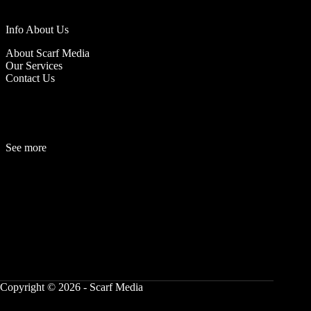
Info About Us
About Scarf Media
Our Services
Contact Us
See more
Fashion
Be
a
uty
Lifestyle
Travelogue
Cover Story
Hot News
References
Copyright © 2026 - Scarf Media