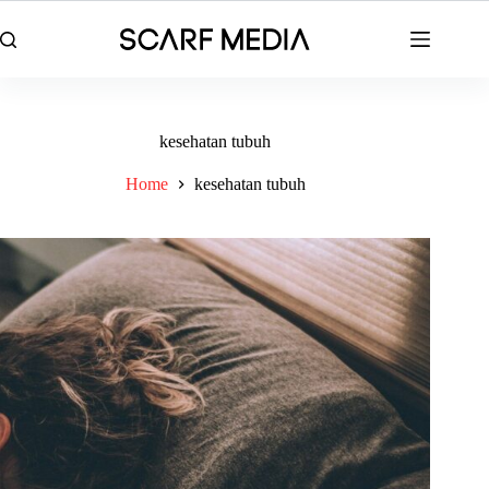
Skip
to
content
kesehatan tubuh
Home
kesehatan tubuh