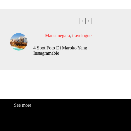
Mancanegara
,
travelogue
4 Spot Foto Di Maroko Yang
Instagramable
See more
Fashion
Be
a
uty
Lifestyle