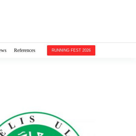
ews
References
RUNNING FEST 2026