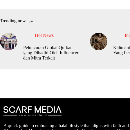
Trending now
Hot News
In
Peluncuran Global Qurban
Kalimant
yang Dihadiri Oleh Influencer
Yang Per
dan Mitra Terkait
A quick guide to embracing a halal lifestyle that aligns with faith and