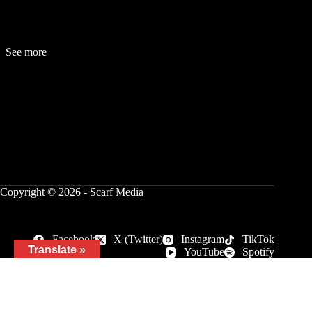
See more
Fashion
Be
a
uty
Lifestyle
Travelogue
Cover Story
Hot News
References
Copyright © 2026 - Scarf Media
Facebook
X (Twitter)
Instagram
TikTok
Translate »
YouTube
Spotify