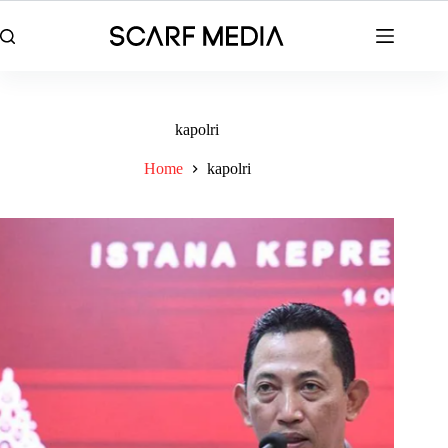
Skip
to
content
kapolri
Home
kapolri