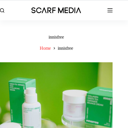
Skip
to
content
innisfree
Home
innisfree