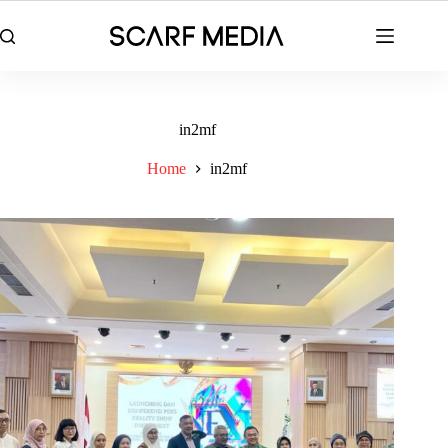
Skip
to
content
in2mf
Home
in2mf