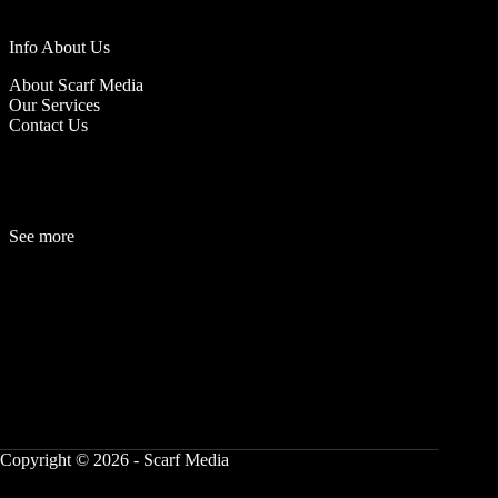
Info About Us
About Scarf Media
Our Services
Contact Us
See more
Fashion
Be
a
uty
Lifestyle
Travelogue
Cover Story
Hot News
References
Copyright © 2026 - Scarf Media