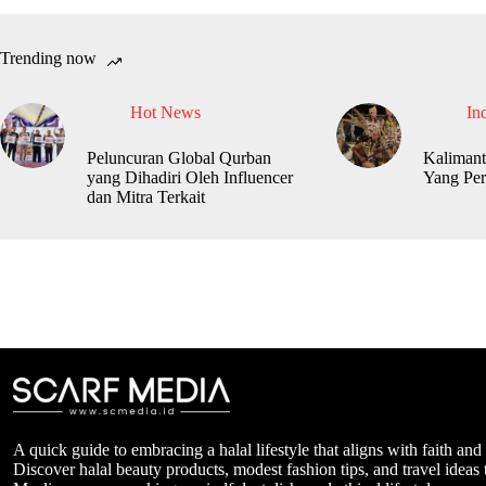
Trending now
Hot News
In
Peluncuran Global Qurban
Kalimant
yang Dihadiri Oleh Influencer
Yang Per
dan Mitra Terkait
A quick guide to embracing a halal lifestyle that aligns with faith and
Discover halal beauty products, modest fashion tips, and travel ideas t