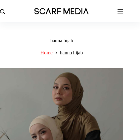
Skip
to
content
hanna hijab
Home
hanna hijab