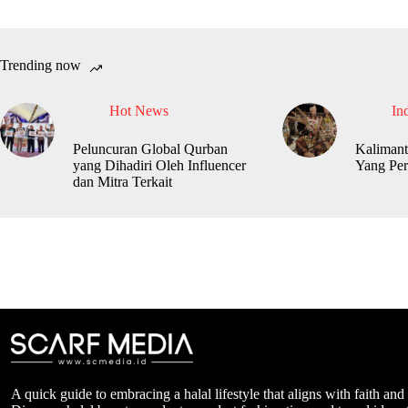
Trending now
Hot News
In
Peluncuran Global Qurban
Kalimant
yang Dihadiri Oleh Influencer
Yang Per
dan Mitra Terkait
A quick guide to embracing a halal lifestyle that aligns with faith and