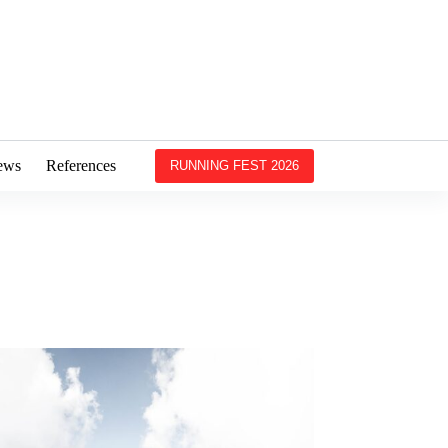
ews
References
RUNNING FEST 2026