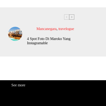
Mancanegara
,
travelogue
4 Spot Foto Di Maroko Yang
Instagramable
See more
Fashion
Be
a
uty
Lifestyle