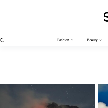
Skip
to
content
Fashion
Beauty