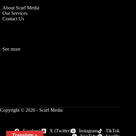
About Scarf Media
Our Services
Contact Us
See more
Fashion
Be
a
uty
Lifestyle
Travelogue
Cover Story
Hot News
References
Copyright © 2026 - Scarf Media
Facebook
X (Twitter)
Instagram
TikTok
Translate »