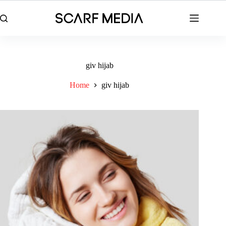
Skip
to
content
giv hijab
Home
giv hijab