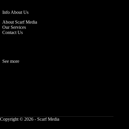
Info About Us
About Scarf Media
Our Services
Contact Us
See more
Fashion
Be
a
uty
Lifestyle
Travelogue
Cover Story
Hot News
References
Copyright © 2026 - Scarf Media