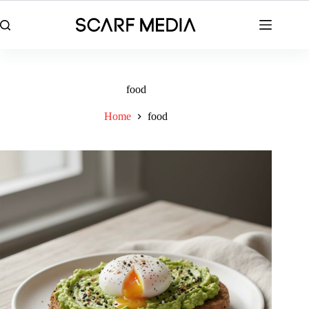
Skip
to
content
food
Home
food