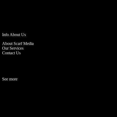
Info About Us
About Scarf Media
Our Services
Contact Us
See more
Fashion
Be
a
uty
Lifestyle
Travelogue
Cover Story
Hot News
References