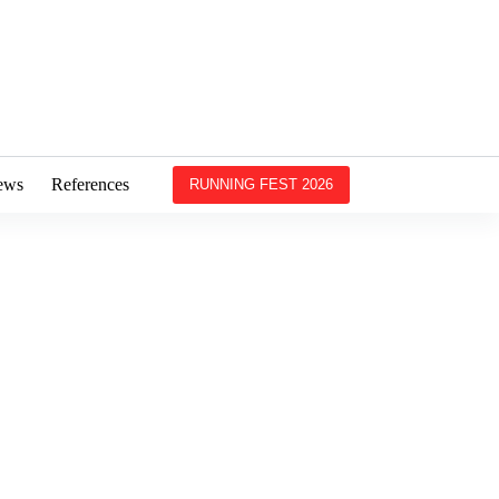
ews
References
RUNNING FEST 2026