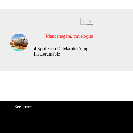
Mancanegara
,
travelogue
4 Spot Foto Di Maroko Yang
Instagramable
See more
Fashion
Be
a
uty
Lifestyle