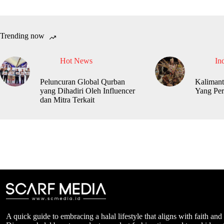
Trending now
Hot News
In
Peluncuran Global Qurban
Kalimant
yang Dihadiri Oleh Influencer
Yang Per
dan Mitra Terkait
A quick guide to embracing a halal lifestyle that aligns with faith and