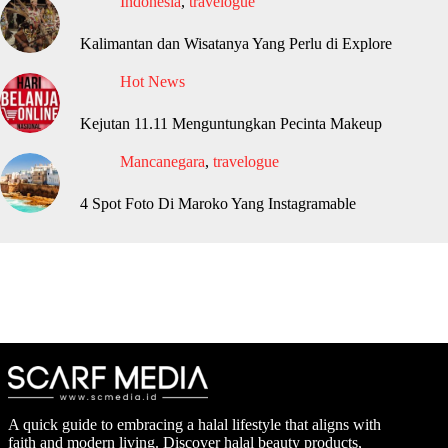
Indonesia
,
travelogue
Kalimantan dan Wisatanya Yang Perlu di Explore
Hot News
Kejutan 11.11 Menguntungkan Pecinta Makeup
Mancanegara
,
travelogue
4 Spot Foto Di Maroko Yang Instagramable
A quick guide to embracing a halal lifestyle that aligns with
faith and modern living. Discover halal beauty products,