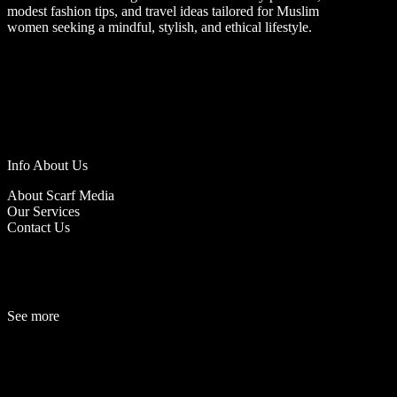
modest fashion tips, and travel ideas tailored for Muslim
women seeking a mindful, stylish, and ethical lifestyle.
Info About Us
About Scarf Media
Our Services
Contact Us
See more
Fashion
Be
a
uty
Lifestyle
Travelogue