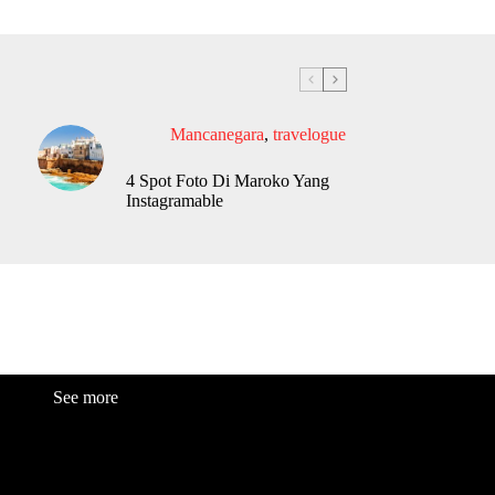
Mancanegara
,
travelogue
4 Spot Foto Di Maroko Yang
Instagramable
See more
Fashion
Be
a
uty
Lifestyle