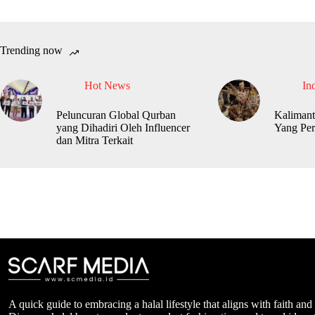
Trending now
Hot News
In
Peluncuran Global Qurban
Kalimant
yang Dihadiri Oleh Influencer
Yang Per
dan Mitra Terkait
A quick guide to embracing a halal lifestyle that aligns with faith and