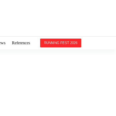
ews
References
RUNNING FEST 2026