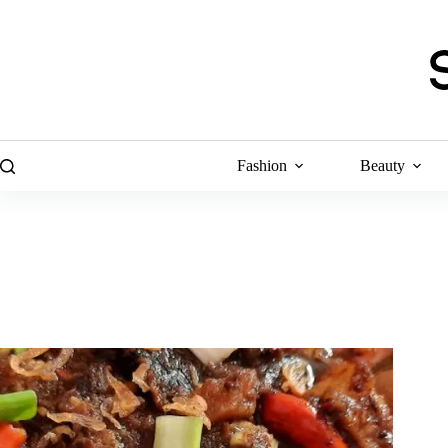
Skip
to
content
Fashion
Beauty