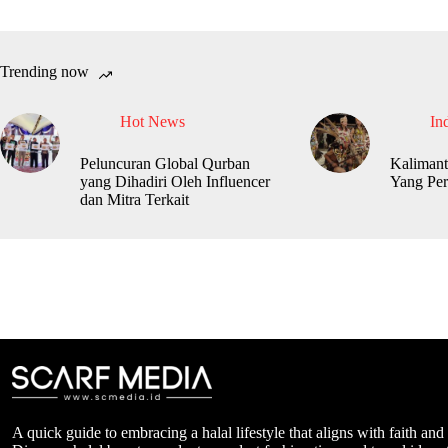
Trending now
Hot News
In
Peluncuran Global Qurban
Kalimant
yang Dihadiri Oleh Influencer
Yang Per
dan Mitra Terkait
A quick guide to embracing a halal lifestyle that aligns with faith and