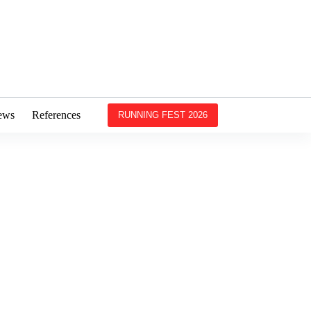
ews
References
RUNNING FEST 2026