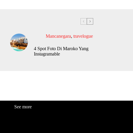
Mancanegara
,
travelogue
4 Spot Foto Di Maroko Yang
Instagramable
See more
Fashion
Be
a
uty
Lifestyle