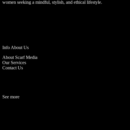
women seeking a mindful, stylish, and ethical lifestyle.
Info About Us
About Scarf Media
Our Services
Contact Us
See more
Fashion
Be
a
uty
Lifestyle
Travelogue
Cover Story