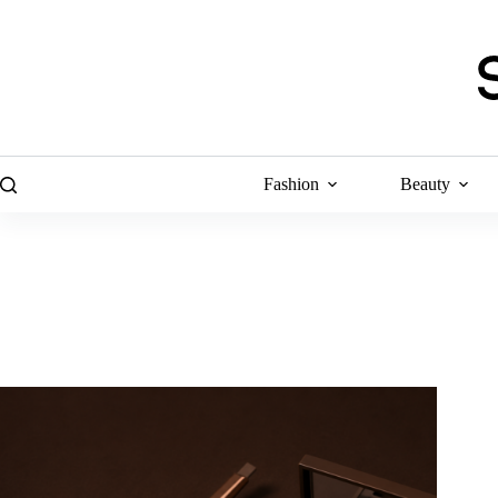
Skip
to
content
Fashion
Beauty