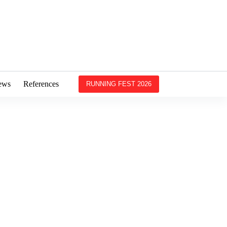
ews
References
RUNNING FEST 2026