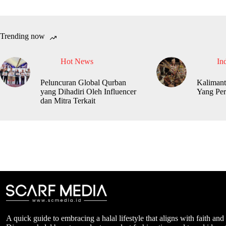
Trending now
Hot News
In
Peluncuran Global Qurban
Kalimant
yang Dihadiri Oleh Influencer
Yang Per
dan Mitra Terkait
A quick guide to embracing a halal lifestyle that aligns with faith and