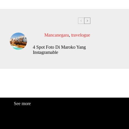
Mancanegara
,
travelogue
4 Spot Foto Di Maroko Yang
Instagramable
See more
Fashion
Be
a
uty
Lifestyle