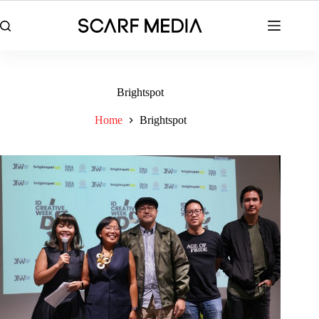
Skip
to
content
Brightspot
Home
Brightspot