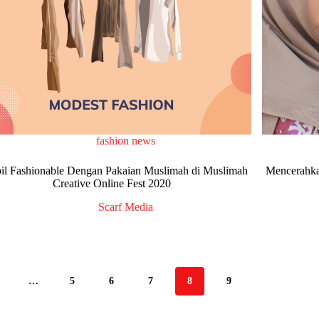
fashion news
il Fashionable Dengan Pakaian Muslimah di Muslimah
Mencerahka
Creative Online Fest 2020
Scarf Media
…
5
6
7
8
9