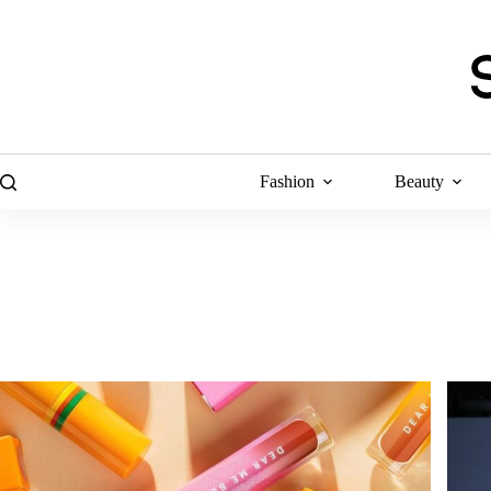
Skip
to
content
Fashion
Beauty