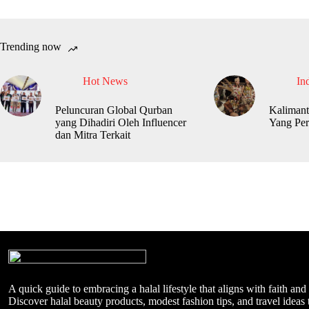
Trending now
Hot News
In
Peluncuran Global Qurban
Kalimant
yang Dihadiri Oleh Influencer
Yang Per
dan Mitra Terkait
A quick guide to embracing a halal lifestyle that aligns with faith and
Discover halal beauty products, modest fashion tips, and travel ideas t