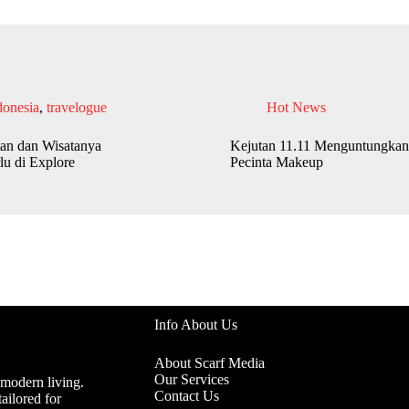
donesia
,
travelogue
Hot News
an dan Wisatanya
Kejutan 11.11 Menguntungkan
lu di Explore
Pecinta Makeup
Info About Us
About Scarf Media
Our Services
 modern living.
Contact Us
ailored for