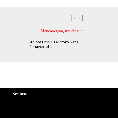
Mancanegara
,
travelogue
4 Spot Foto Di Maroko Yang
Instagramable
See more
Fashion
Be
a
uty
Lifestyle