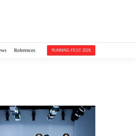
ews
References
RUNNING FEST 2026