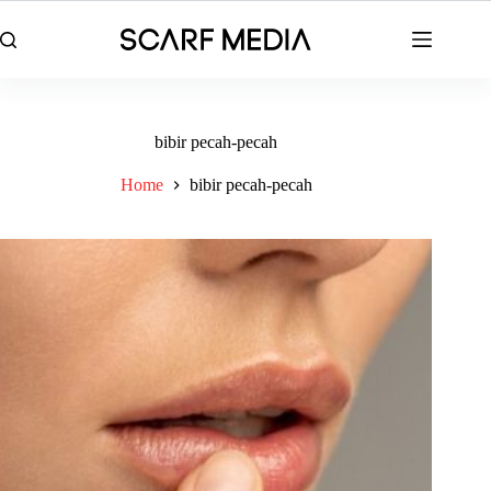
Skip
to
content
bibir pecah-pecah
Home
bibir pecah-pecah