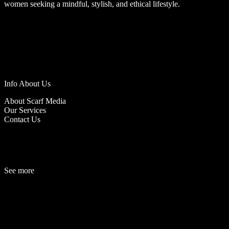
women seeking a mindful, stylish, and ethical lifestyle.
Info About Us
About Scarf Media
Our Services
Contact Us
See more
Fashion
Be
a
uty
Lifestyle
Travelogue
Cover Story