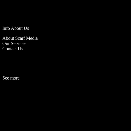
Info About Us
About Scarf Media
Our Services
Contact Us
See more
Fashion
Be
a
uty
Lifestyle
Travelogue
Cover Story
Hot News
References