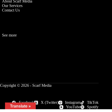
About Scarf Media
Our Services
Contact Us
See more
Fashion
Be
a
uty
Lifestyle
Travelogue
Cover Story
Hot News
References
Copyright © 2026 - Scarf Media
Facebook
X (Twitter)
Instagram
TikTok
Translate »
YouTube
Spotify