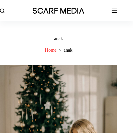
Skip
to
content
anak
Home
anak