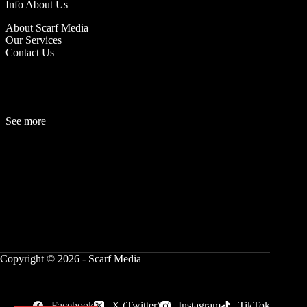
Info About Us
About Scarf Media
Our Services
Contact Us
See more
Fashion
Be
a
uty
Lifestyle
Travelogue
Cover Story
Hot News
References
Copyright © 2026 - Scarf Media
Facebook
X (Twitter)
Instagram
TikTok