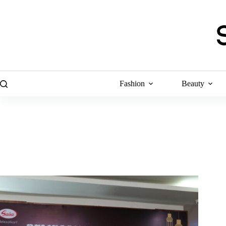
Skip
to
content
Fashion
Beauty