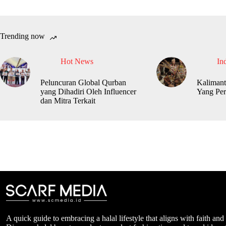
Trending now
Hot News
In
Peluncuran Global Qurban
Kalimant
yang Dihadiri Oleh Influencer
Yang Per
dan Mitra Terkait
A quick guide to embracing a halal lifestyle that aligns with faith and