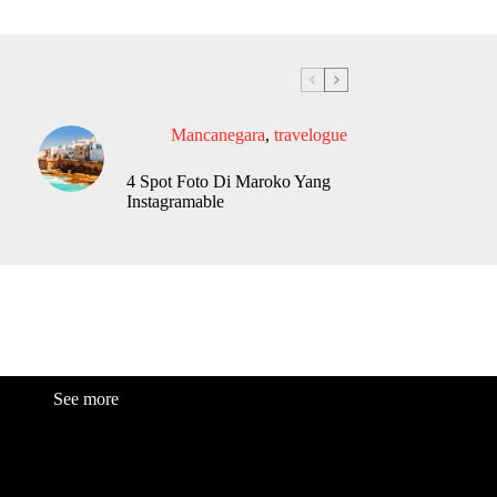
Mancanegara
,
travelogue
4 Spot Foto Di Maroko Yang
Instagramable
See more
Fashion
Be
a
uty
Lifestyle