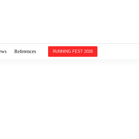
ews
References
RUNNING FEST 2026