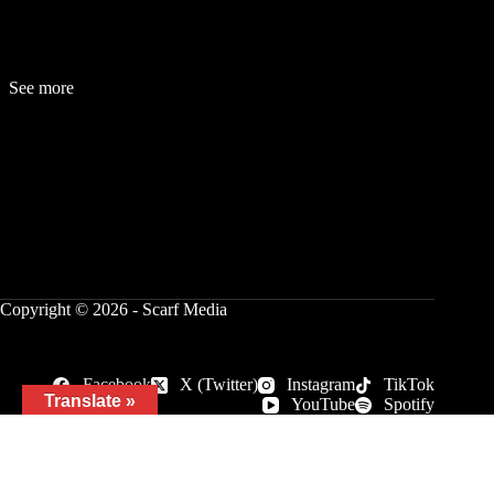
See more
Fashion
Be
a
uty
Lifestyle
Travelogue
Cover Story
Hot News
References
Copyright © 2026 - Scarf Media
Facebook
X (Twitter)
Instagram
TikTok
Translate »
YouTube
Spotify