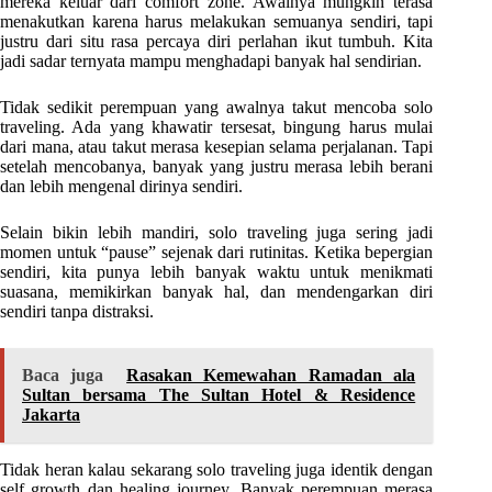
mereka keluar dari comfort zone. Awalnya mungkin terasa
menakutkan karena harus melakukan semuanya sendiri, tapi
justru dari situ rasa percaya diri perlahan ikut tumbuh. Kita
jadi sadar ternyata mampu menghadapi banyak hal sendirian.
Tidak sedikit perempuan yang awalnya takut mencoba solo
traveling. Ada yang khawatir tersesat, bingung harus mulai
dari mana, atau takut merasa kesepian selama perjalanan. Tapi
setelah mencobanya, banyak yang justru merasa lebih berani
dan lebih mengenal dirinya sendiri.
Selain bikin lebih mandiri, solo traveling juga sering jadi
momen untuk “pause” sejenak dari rutinitas. Ketika bepergian
sendiri, kita punya lebih banyak waktu untuk menikmati
suasana, memikirkan banyak hal, dan mendengarkan diri
sendiri tanpa distraksi.
Baca juga
Rasakan Kemewahan Ramadan ala
Sultan bersama The Sultan Hotel & Residence
Jakarta
Tidak heran kalau sekarang solo traveling juga identik dengan
self growth dan healing journey. Banyak perempuan merasa