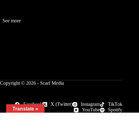
See more
Fashion
Be
a
uty
Lifestyle
Travelogue
Cover Story
Hot News
References
Copyright © 2026 - Scarf Media
Facebook
X (Twitter)
Instagram
TikTok
Translate »
YouTube
Spotify