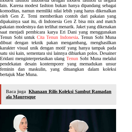
modest fashion Indonesia dengan modest fashion di negara
lain. Karena modest fashion bukan hanya dipandang sebagai
komoditas, namun memiliki nilai lebih yang harus dikenalkan
oleh Gen Z. Temi memberikan contoh dari pakaian yang
dipakainya saat itu, di Indonesia Gen Z bisa mix and match
pakaian modestnya dan terlihat menarik. Jaket yang dikenakan
saat menjadi pembicara karya Eri Dani yang menggunakan
Tenun Sobi untuk
Cita Tenun Indonesia
. Tenun Sobi Muna
dibuat dengan teknik pakan mengambang, menghasilkan
karakter visual unik dengan motif yang hanya tampak pada
satu sisi kain, sementara sisi lainnya dibiarkan polos. Desainer
Eridani menginterpretasikan ulang
Tenun
Sobi Muna melalui
pendekatan desain kontemporer yang memadukan unsur
feminin dan maskulin, yang dituangkan dalam koleksi
bertajuk Mae Muna.
Baca juga
Khanaan Rilis Koleksi Sambut Ramadan
ala Mauresque