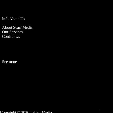
Info About Us
About Scarf Media
Our Services
Contact Us
See more
Fashion
Be
a
uty
Lifestyle
Travelogue
Cover Story
Hot News
References
Copyright © 2026 - Scarf Media