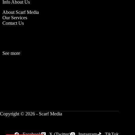
Info About Us
About Scarf Media
Our Services
Contact Us
See more
Fashion
Be
a
uty
Lifestyle
Travelogue
Cover Story
Hot News
References
Copyright © 2026 - Scarf Media
Facebook
X (Twitter)
Instagram
TikTok