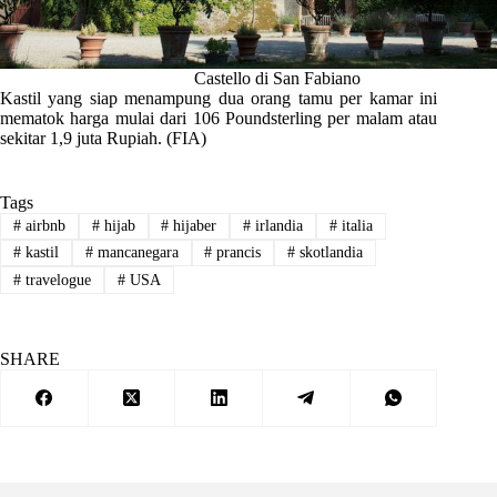
Castello di San Fabiano
Kastil yang siap menampung dua orang tamu per kamar ini
mematok harga mulai dari 106 Poundsterling per malam atau
sekitar 1,9 juta Rupiah. (FIA)
Tags
#
airbnb
#
hijab
#
hijaber
#
irlandia
#
italia
#
kastil
#
mancanegara
#
prancis
#
skotlandia
#
travelogue
#
USA
SHARE