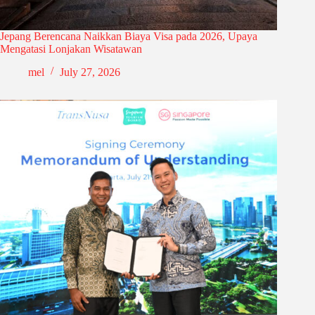
Jepang Berencana Naikkan Biaya Visa pada 2026, Upaya
Mengatasi Lonjakan Wisatawan
mel
July 27, 2026