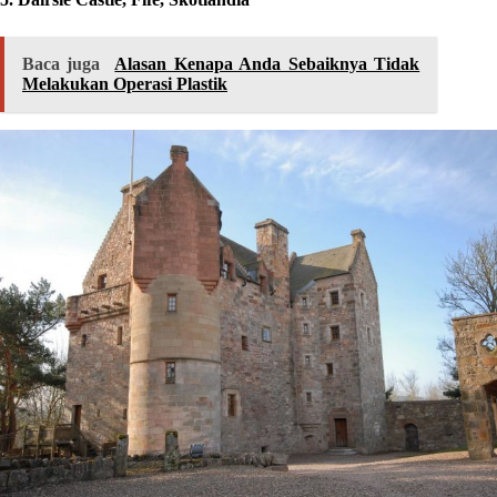
Baca juga
Alasan Kenapa Anda Sebaiknya Tidak
Melakukan Operasi Plastik