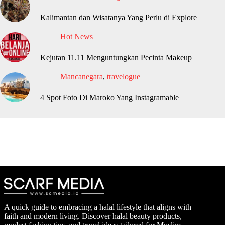
Kalimantan dan Wisatanya Yang Perlu di Explore
Hot News
Kejutan 11.11 Menguntungkan Pecinta Makeup
Mancanegara
,
travelogue
4 Spot Foto Di Maroko Yang Instagramable
A quick guide to embracing a halal lifestyle that aligns with
faith and modern living. Discover halal beauty products,