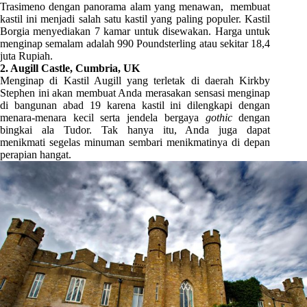
Trasimeno dengan panorama alam yang menawan, membuat
kastil ini menjadi salah satu kastil yang paling populer. Kastil
Borgia menyediakan 7 kamar untuk disewakan. Harga untuk
menginap semalam adalah 990 Poundsterling atau sekitar 18,4
juta Rupiah.
2. Augill Castle, Cumbria, UK
Menginap di Kastil Augill yang terletak di daerah Kirkby
Stephen ini akan membuat Anda merasakan sensasi menginap
di bangunan abad 19 karena kastil ini dilengkapi dengan
menara-menara kecil serta jendela bergaya
gothic
dengan
bingkai ala Tudor.
Tak hanya itu, Anda juga dapat
menikmati segelas minuman sembari menikmatinya di depan
perapian hangat.