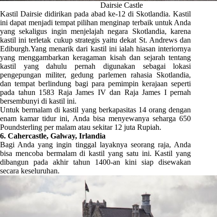
Dairsie Castle
Kastil Dairsie didirikan pada abad ke-12 di Skotlandia. Kastil
ini dapat menjadi tempat pilihan menginap terbaik untuk Anda
yang sekaligus ingin menjelajah negara Skotlandia, karena
kastil ini terletak cukup strategis yaitu dekat St. Andrews dan
Ediburgh.Yang menarik dari kastil ini ialah hiasan interiornya
yang menggambarkan keragaman kisah dan sejarah tentang
kastil yang dahulu pernah digunakan sebagai lokasi
pengepungan militer, gedung parlemen rahasia Skotlandia,
dan tempat berlindung bagi para pemimpin kerajaan seperti
pada tahun 1583 Raja James IV dan Raja James I pernah
bersembunyi di kastil ini.
Untuk bermalam di kastil yang berkapasitas 14 orang dengan
enam kamar tidur ini, Anda bisa menyewanya seharga 650
Poundsterling per malam atau sekitar 12 juta Rupiah.
6. Cahercastle, Galway, Irlandia
Bagi Anda yang ingin tinggal layaknya seorang raja, Anda
bisa mencoba bermalam di kastil yang satu ini. Kastil yang
dibangun pada akhir tahun 1400-an kini siap disewakan
secara keseluruhan.