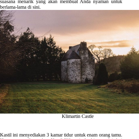
suasana menarik yang akan membuat Anda nyaman untuk
berlama-lama di sini.
Klimartin Castle
Kastil ini menyediakan 3 kamar tidur untuk enam orang tamu.