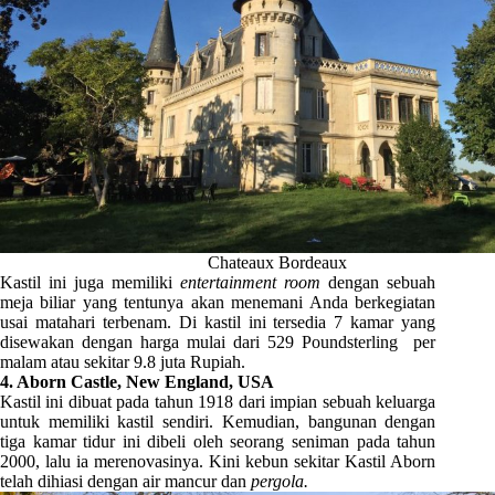
Chateaux Bordeaux
Kastil ini juga memiliki
entertainment room
dengan sebuah
meja biliar yang tentunya akan menemani Anda berkegiatan
usai matahari terbenam. Di kastil ini tersedia 7 kamar yang
disewakan dengan harga mulai dari 529 Poundsterling per
malam atau sekitar 9.8 juta Rupiah.
4. Aborn Castle, New England, USA
Kastil ini dibuat pada tahun 1918 dari impian sebuah keluarga
untuk memiliki kastil sendiri. Kemudian, bangunan dengan
tiga kamar tidur ini dibeli oleh seorang seniman pada tahun
2000, lalu ia merenovasinya. Kini kebun sekitar Kastil Aborn
telah dihiasi dengan air mancur dan
pergola.