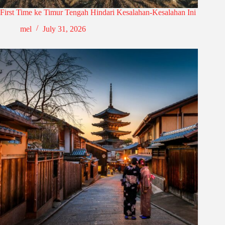
First Time ke Timur Tengah Hindari Kesalahan-Kesalahan Ini
mel
July 31, 2026