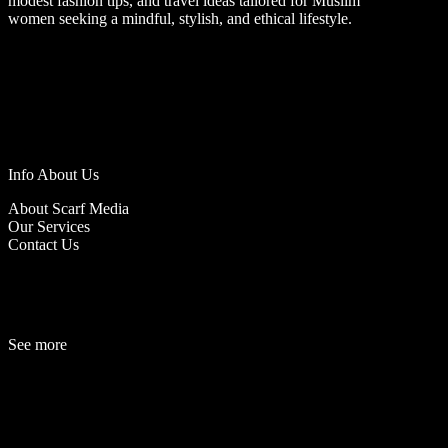
modest fashion tips, and travel ideas tailored for Muslim
women seeking a mindful, stylish, and ethical lifestyle.
Info About Us
About Scarf Media
Our Services
Contact Us
See more
Fashion
Be
a
uty
Lifestyle
Travelogue