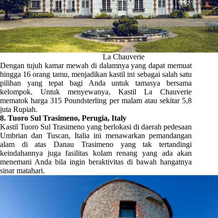
La Chauverie
Dengan tujuh kamar mewah di dalamnya yang dapat memuat
hingga 16 orang tamu, menjadikan kastil ini sebagai salah satu
pilihan yang tepat bagi Anda untuk tamasya bersama
kelompok. Untuk menyewanya, Kastil La Chauverie
mematok harga 315 Poundsterling per malam atau sekitar 5,8
juta Rupiah.
8. Tuoro Sul Trasimeno, Perugia, Italy
Kastil Tuoro Sul Trasimeno yang berlokasi di daerah pedesaan
Umbrian dan Tuscan, Italia ini menawarkan pemandangan
alam di atas Danau Trasimeno yang tak tertandingi
keindahannya juga fasilitas kolam renang yang ada akan
menemani Anda bila ingin beraktivitas di bawah hangatnya
sinar matahari.