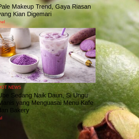
Pale Makeup Trend, Gaya Riasan
yang Kian Digemari
mel
HOT NEWS
Ube Sedang Naik Daun, Si Ungu
Manis yang Menguasai Menu Kafe
dan Bakery
ul