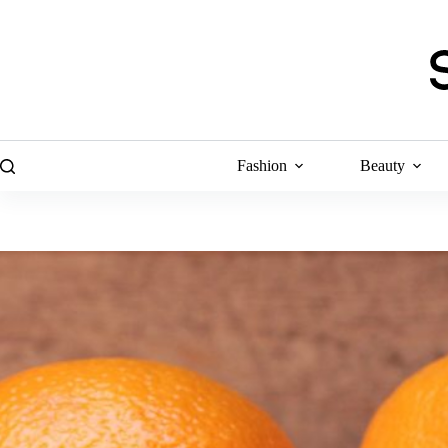
Skip
to
content
Fashion
Beauty