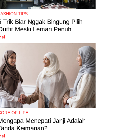
FASHION TIPS
5 Trik Biar Nggak Bingung Pilih
Outfit Meski Lemari Penuh
mel
CORE OF LIFE
Mengapa Menepati Janji Adalah
Tanda Keimanan?
mel