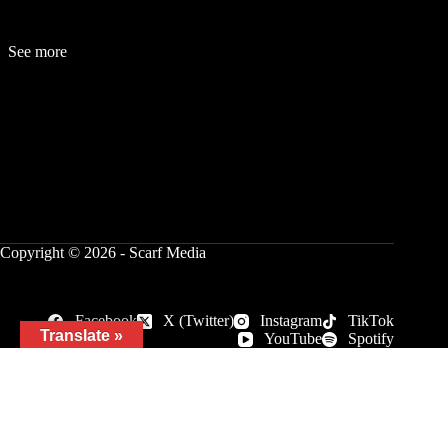
See more
Fashion
Be
a
uty
Lifestyle
Travelogue
Cover Story
Hot News
References
Copyright © 2026 - Scarf Media
Facebook
X (Twitter)
Instagram
TikTok
Translate »
YouTube
Spotify