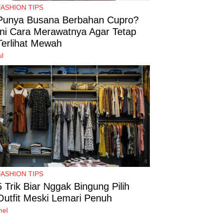
FASHION TIPS
Punya Busana Berbahan Cupro?
Ini Cara Merawatnya Agar Tetap
Terlihat Mewah
ul
FASHION TIPS
5 Trik Biar Nggak Bingung Pilih
Outfit Meski Lemari Penuh
mel