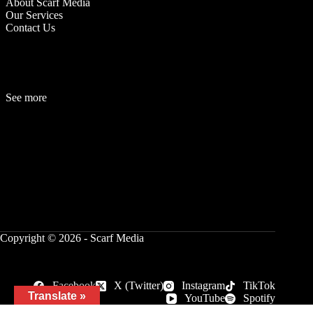
About Scarf Media
Our Services
Contact Us
See more
Fashion
Be
a
uty
Lifestyle
Travelogue
Cover Story
Hot News
References
Copyright © 2026 - Scarf Media
Facebook
X (Twitter)
Instagram
TikTok
Translate »
YouTube
Spotify