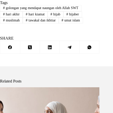
Tags
#
golongan yang mendapat naungan oleh Allah SWT
#
hari akhir
#
hari kiamat
#
hijab
#
hijaber
#
muslimah
#
tawakal dan ikhtiar
#
umat islam
SHARE
Related Posts