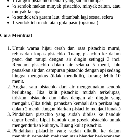
1 cangkir pistachio mentah yang sudah dikupas
½ sendok makan minyak pistachio, minyak zaitun, atau
minyak kelapa
½ sendok teh garam laut, ditambah lagi sesuai selera
1 sendok teh madu atau gula pasir (opsional)
Cara Membuat
Untuk warna hijau cerah dan rasa pistachio murni,
rebus dan kupas pistachio. Tuang pistachio ke dalam
panci dan tutupi dengan air dingin setinggi 3 inci.
Rendam pistachio dalam air selama 5 menit, lalu
panaskan air dan campuran pistachio dengan api sedang
hingga mengukus (tidak mendidih), kurang lebih 10
menit.
Angkat satu pistachio dari air menggunakan sendok
berlubang. Jika kulit pistachio mudah terkelupas,
tiriskan pistachio dan bilas dengan air dingin yang
mengalir. (Jika tidak, panaskan kembali dan periksa lagi
dalam 2 menit. Jangan biarkan pistachio menjadi lunak.)
Pindahkan pistachio yang sudah dibilas ke handuk
dapur bersih. Lipat handuk dan gosok pistachio untuk
mengendurkan kulitnya. Buang kulit pistachio.
Pindahkan pistachio yang sudah dikuliti ke dalam
mangkuk pengolah makanan atau blender berkecepatan