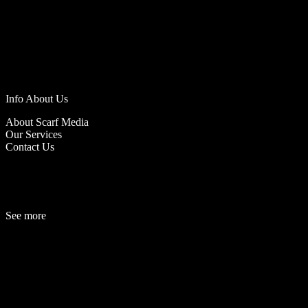
Info About Us
About Scarf Media
Our Services
Contact Us
See more
Fashion
Be
a
uty
Lifestyle
Travelogue
Cover Story
Hot News