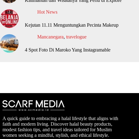
Kalimantan dan Wisatanya Yang Perlu di Explore
Hot News
Kejutan 11.11 Menguntungkan Pecinta Makeup
Mancanegara
,
travelogue
4 Spot Foto Di Maroko Yang Instagramable
A quick guide to embracing a halal lifestyle that aligns with
faith and modern living. Discover halal beauty products,
modest fashion tips, and travel ideas tailored for Muslim
women seeking a mindful, stylish, and ethical lifestyle.