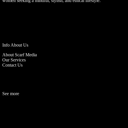
women seeking a mindful, stylish, and ethical lifestyle.
Info About Us
About Scarf Media
Our Services
Contact Us
See more
Fashion
Be
a
uty
Lifestyle
Travelogue
Cover Story