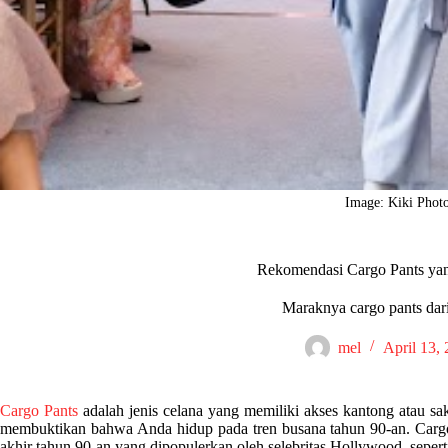
Image: Kiki Phot
Rekomendasi Cargo Pants yang
Maraknya cargo pants dari
mel
April 13,
Cargo Pants
adalah jenis celana yang memiliki akses kantong atau sa
membuktikan bahwa Anda hidup pada tren busana tahun 90-an. Cargo 
akhir tahun 90-an yang dipopulerkan oleh selebritas Hollywood, seperti