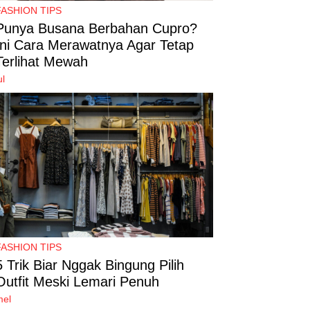
FASHION TIPS
Punya Busana Berbahan Cupro?
Ini Cara Merawatnya Agar Tetap
Terlihat Mewah
ul
FASHION TIPS
5 Trik Biar Nggak Bingung Pilih
Outfit Meski Lemari Penuh
mel