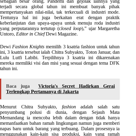
sebagian besar orang. Pandemi dan gejolak lainnya yang
terjadi secara global tahun ini membuat banyak pihak
mempertanyakan nilai-nilai, tak terkecuali di industri mode.
Tentunya hal ini juga berkaitan erat dengan praktik
keberlanjutan dan upaya-upaya untuk menuju roda industri
yang perputarannya tertutup (c
losed loop
),” ujar Margaretha
Untoro,
Editor in Chief
Dewi Magazine.
Dewi
Fashion Knights
memilih 3 ksatria fashion untuk tahun
ini, 3 ksatria tersebut ialah Chitra Subyakto, Toton Januar, dan
Lulu Lutfi Labibi. Terpilihnya 3 ksatria ini dikarenakan
mereka memiliki visi dan misi yang sesuai dengan tema DFK
tahun ini.
Baca juga
Victoria's Secret Hadirkan Gerai
Terlengkap Pertamanya di Jakarta
Menurut Chitra Subyakto,
fashion
adalah salah satu
penyumbang polusi di dunia, dengan Sejauh Mata
Memandang ia mencoba lebih dalam dengan tidak hanya
memanfaatkan bahan ramah lingkungan namun juga memberi
napas baru untuk barang yang terbuang. Dalam prosesnya ia
menggunakan kain-kain sisa produksi, kain yang ramah