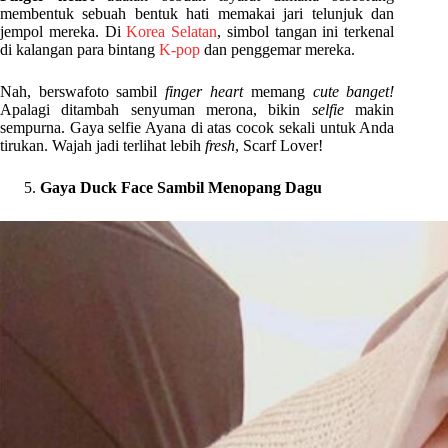
membentuk sebuah bentuk hati memakai jari telunjuk dan
jempol mereka. Di
Korea Selatan
, simbol tangan ini terkenal
di kalangan para bintang
K-pop
dan penggemar mereka.
Nah, berswafoto sambil
finger heart
memang
cute
banget!
Apalagi ditambah senyuman merona, bikin
selfie
makin
sempurna. Gaya selfie Ayana di atas cocok sekali untuk Anda
tirukan. Wajah jadi terlihat lebih
fresh
, Scarf Lover!
Gaya Duck Face Sambil Menopang Dagu