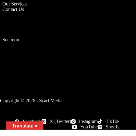
Our Services
Contact Us
See more
Fashion
Be
a
uty
Lifestyle
Travelogue
Cover Story
Hot News
References
Copyright © 2026 - Scarf Media
Facebook
X (Twitter)
Instagram
TikTok
Translate »
YouTube
Spotify