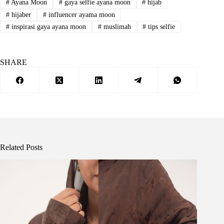
#
Ayana Moon
#
gaya selfie ayana moon
#
hijab
#
hijaber
#
influencer ayama moon
#
inspirasi gaya ayana moon
#
muslimah
#
tips selfie
SHARE
Related Posts