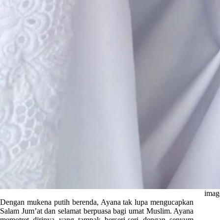
imag
Dengan mukena putih berenda, Ayana tak lupa mengucapkan
Salam Jum’at dan selamat berpuasa bagi umat Muslim. Ayana
memotret dirinya yang tampak berseri-seri dengan senyum