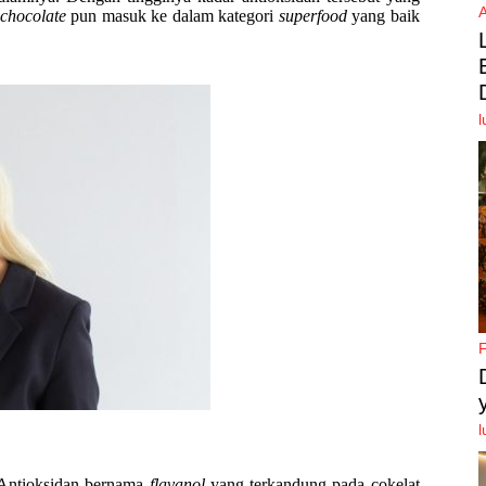
 chocolate
pun masuk ke dalam kategori
superfood
yang baik
l
l
 Antioksidan bernama
flavanol
yang terkandung pada cokelat