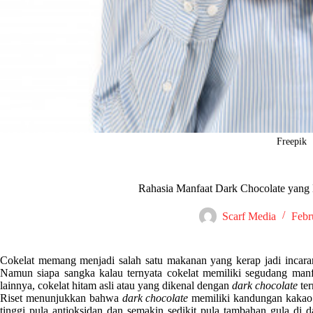
Freepik
Rahasia Manfaat Dark Chocolate yang
Scarf Media
Febr
Cokelat memang menjadi salah satu makanan yang kerap jadi incar
Namun siapa sangka kalau ternyata cokelat memiliki segudang man
lainnya, cokelat hitam asli atau yang dikenal dengan
dark chocolate
te
Riset menunjukkan bahwa
dark chocolate
memiliki kandungan kakao 
tinggi pula antioksidan dan semakin sedikit pula tambahan gula di 