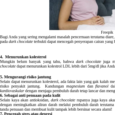
Freepik
Bagi Anda yang sering mengalami masalah pencernaan terutama diare, 
pada
dark chocolate
terbukti dapat mencegah penyerapan cairan yang b
4. Menurunkan kolesterol
Mungkin belum banyak yang tahu, bahwa
dark chocolate
juga m
chocolate
dapat menurunkan kolestrol LDL lebih dari 5mg/dl jika And
5. Mengurangi risiko jantung
Selain dapat menurunkan kolesterol, ada fakta lain yang gak kalah m
risiko penyakit jantung. Kandungan
magnesium
dan
flavanol
d
kardiovaskular
dengan menjaga pembuluh darah tetap lancar dan menga
6. Sebagai anti penuaan pada kulit
Selain kaya akan antioksidan,
dark chocolate
rupanya juga kaya aka
dengan meningkatkan aliran darah melalui pembuluh darah terutama 
tanda penuaan dan membuat kulit tampak lebih bersinar secara alami!
7. Pencegah stres atau depresi