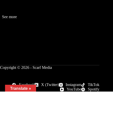
See more
Fashion
Be
a
uty
Lifestyle
Travelogue
Cover Story
Hot News
References
Copyright © 2026 - Scarf Media
Facebook
X (Twitter)
Instagram
TikTok
Translate »
YouTube
Spotify