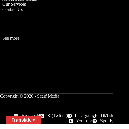
Our Services
Contact Us
See more
Fashion
Be
a
uty
Lifestyle
Travelogue
Cover Story
Hot News
References
Copyright © 2026 - Scarf Media
Facebook
X (Twitter)
Instagram
TikTok
Translate »
YouTube
Spotify