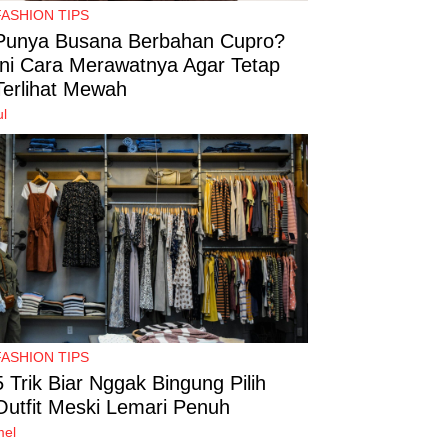
FASHION TIPS
Punya Busana Berbahan Cupro?
Ini Cara Merawatnya Agar Tetap
Terlihat Mewah
ul
FASHION TIPS
5 Trik Biar Nggak Bingung Pilih
Outfit Meski Lemari Penuh
mel