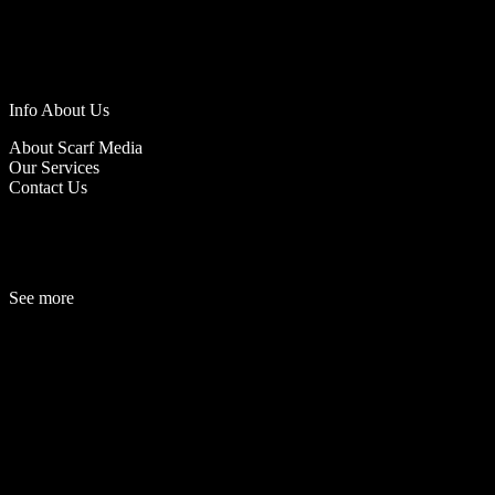
Info About Us
About Scarf Media
Our Services
Contact Us
See more
Fashion
Be
a
uty
Lifestyle
Travelogue
Cover Story
Hot News
References