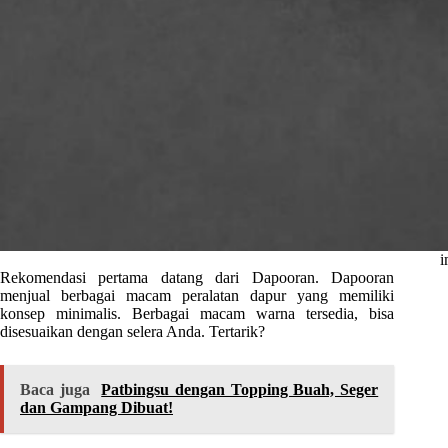
i
Rekomendasi pertama datang dari Dapooran. Dapooran
menjual berbagai macam peralatan dapur yang memiliki
konsep minimalis. Berbagai macam warna tersedia, bisa
disesuaikan dengan selera Anda. Tertarik?
Baca juga
Patbingsu dengan Topping Buah, Seger
dan Gampang Dibuat!