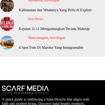
Indonesia
,
travelogue
Kalimantan dan Wisatanya Yang Perlu di Explore
Hot News
Kejutan 11.11 Menguntungkan Pecinta Makeup
Mancanegara
,
travelogue
4 Spot Foto Di Maroko Yang Instagramable
A quick guide to embracing a halal lifestyle that aligns with
faith and modern living. Discover halal beauty products,