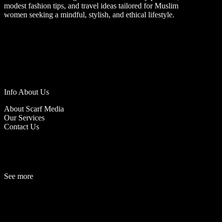
modest fashion tips, and travel ideas tailored for Muslim
women seeking a mindful, stylish, and ethical lifestyle.
Info About Us
About Scarf Media
Our Services
Contact Us
See more
Fashion
Be
a
uty
Lifestyle
Travelogue