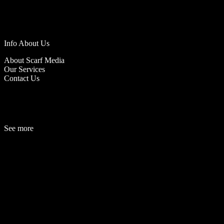
Info About Us
About Scarf Media
Our Services
Contact Us
See more
Fashion
Be
a
uty
Lifestyle
Travelogue
Cover Story
Hot News
References